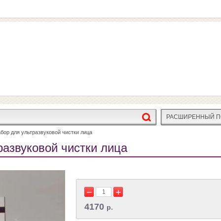
РАСШИРЕННЫЙ П
бор для ультразвуковой чистки лица
развуковой чистки лица
−
+
4170
р.