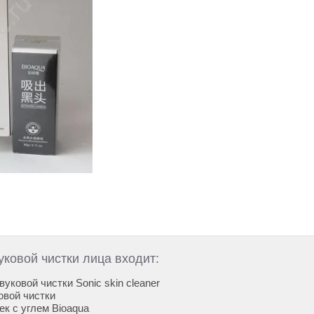
уковой чистки лица входит:
уковой чистки Sonic skin cleaner
овой чистки
ек с углем Bioaqua