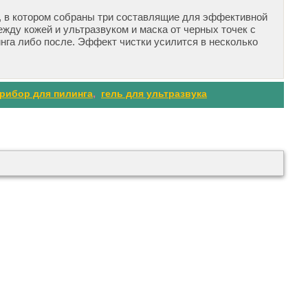
р, в котором собраны три составлящие для эффективной
ежду кожей и ультразвуком и маска от черных точек с
нга либо после. Эффект чистки усилится в несколько
рибор для пилинга
,
гель для ультразвука