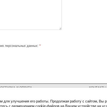
моих персональных данных:
*
ДОСТАВКА И ОПЛАТА
КОНТАКТЫ
ии для улучшения его работы. Продолжая работу с сайтом, Вы 
Согласие 
Присоединяйтесь
к нам:
Наш адрес:
тесь с размещением cookie-файлов на Вашем устройстве на ус