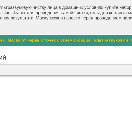
 ультразвуковую чистку лица в домашних условиях купите набо
c skin cleaner для проведения самой чистки,
гель для контакта м
ления результата. Маску можно нанести перед проведением пили
er
,
Маска от черных точек с углем Bioaqua
,
ультразвуковой п
ИЙ